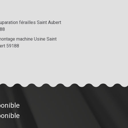
paration férailles Saint Aubert
88
ontage machine Usine Saint
ert 59188
ponible
ponible