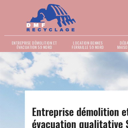
ENTREPRISE DÉMOLITION ET
LOCATION BENNES
DÉB
ÉVACUATION 59 NORD
FERRAILLE 59 NORD
MAISO
Entreprise démolition e
évacuation qualitative 