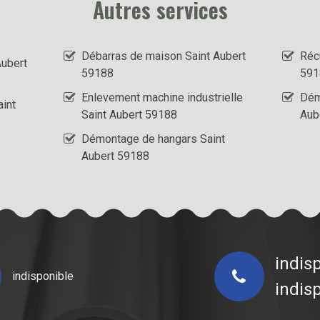
Autres services
Débarras de maison Saint Aubert
Récu
Aubert
59188
591
Enlevement machine industrielle
Dém
aint
Saint Aubert 59188
Aub
Démontage de hangars Saint
Aubert 59188
indis
indisponible
indis