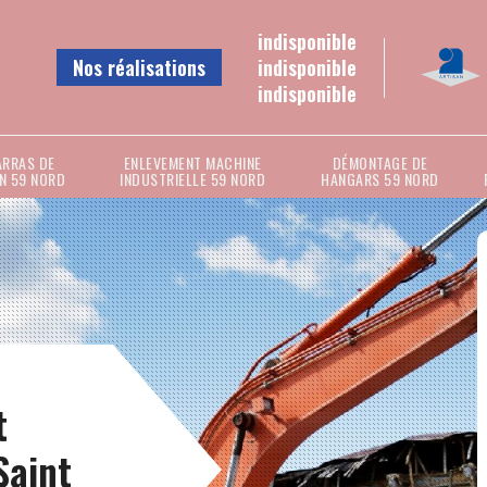
indisponible
Nos réalisations
indisponible
indisponible
ARRAS DE
ENLEVEMENT MACHINE
DÉMONTAGE DE
N 59 NORD
INDUSTRIELLE 59 NORD
HANGARS 59 NORD
t
Saint