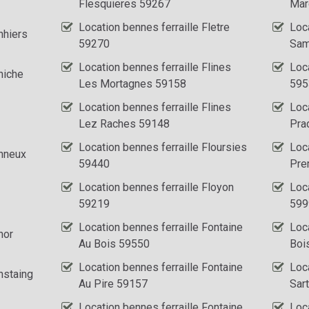
Flesquieres 59267
Mar
Location bennes ferraille Fletre
Loca
nhiers
59270
Sam
Location bennes ferraille Flines
Loca
niche
Les Mortagnes 59158
595
Location bennes ferraille Flines
Loca
Lez Raches 59148
Pra
Location bennes ferraille Floursies
Loca
Anneux
59440
Pre
Location bennes ferraille Floyon
Loc
59219
599
Location bennes ferraille Fontaine
Loc
nor
Au Bois 59550
Boi
Location bennes ferraille Fontaine
Loc
nstaing
Au Pire 59157
Sar
Location bennes ferraille Fontaine
Loc