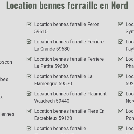
Location bennes ferraille en Nord
Location bennes ferraille Feron
Loca
59610
Syn
Location bennes ferraille Ferriere
Loca
La Grande 59680
Fay
Location bennes ferraille Ferriere
Loca
Abscon
La Petite 59680
Pha
Location bennes ferraille La
Loc
ibes
Flamengrie 59570
592
Location bennes ferraille Flaumont
Loca
ix
Waudrech 59440
Nor
Location bennes ferraille Flers En
Loca
llennes
Escrebieux 59128
Pom
Location bennes ferraille
Loca