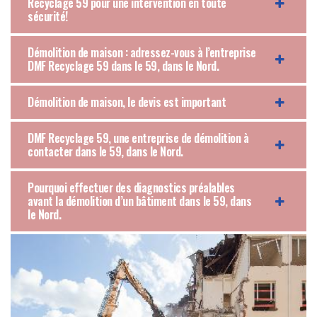
Recyclage 59 pour une intervention en toute
sécurité!
Démolition de maison : adressez-vous à l’entreprise
DMF Recyclage 59 dans le 59, dans le Nord.
Démolition de maison, le devis est important
DMF Recyclage 59, une entreprise de démolition à
contacter dans le 59, dans le Nord.
Pourquoi effectuer des diagnostics préalables
avant la démolition d’un bâtiment dans le 59, dans
le Nord.