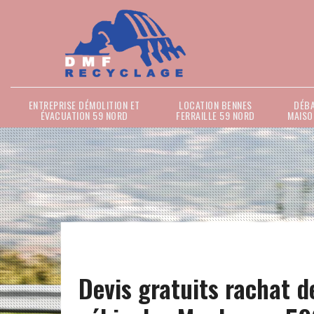
ENTREPRISE DÉMOLITION ET
LOCATION BENNES
DÉB
ÉVACUATION 59 NORD
FERRAILLE 59 NORD
MAISO
Devis gratuits rachat d