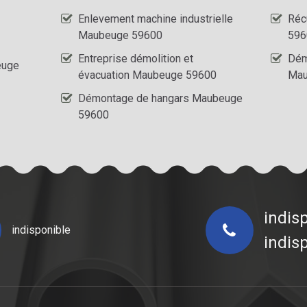
Enlevement machine industrielle
Réc
Maubeuge 59600
596
Entreprise démolition et
Dém
euge
évacuation Maubeuge 59600
Mau
Démontage de hangars Maubeuge
59600
indis
indisponible
indis