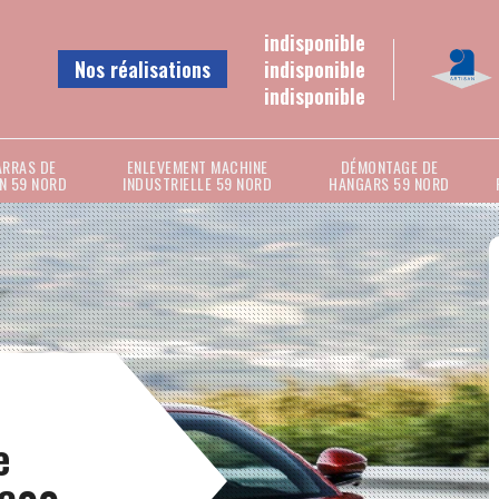
indisponible
Nos réalisations
indisponible
indisponible
ARRAS DE
ENLEVEMENT MACHINE
DÉMONTAGE DE
N 59 NORD
INDUSTRIELLE 59 NORD
HANGARS 59 NORD
e