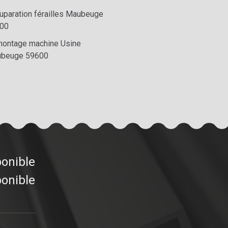
uparation férailles Maubeuge
00
ontage machine Usine
beuge 59600
ponible
ponible